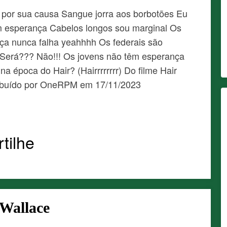
por sua causa Sangue jorra aos borbotões Eu
êm esperança Cabelos longos sou marginal Os
tiça nunca falha yeahhhh Os federais são
r Será??? Não!!! Os jovens não têm esperança
a época do Hair? (Hairrrrrrrr) Do filme Hair
ribuído por OneRPM em 17/11/2023
s
tilhe
 Wallace