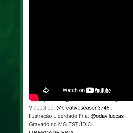
FICHA TÉCNICA: Áudio gravado no MG ESTÚ
.
Claudio Wallace (Baixo e Voz)
Roosevelt Bala
‪@RoosyBullet‬
(Voz)
Alcides Carneiro (Guitarra)
Celso Lavoisier (Bateria) .
Produção CW:
‪@deboraborba2293‬
😘🌹 . 
Videoclipe:
‪@creativeseason3746‬
.
Ilustração Liberdade Fria:
‪@odaviluccas‬
.
Gravado no MG ESTÚDIO .
LIBERDADE FRIA