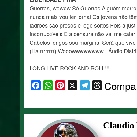
Guerras, wowow Só Guerras Alguém morre 
nunca mais vou ler jornal Os jovens não t
ladrões são presos e logo soltos Pois a jus
incorruptíveis E a censura não vai me cala
Cabelos longos sou marginal Será que vivo n
(Hairrrrrrrr) Wooowwwwwwww . Áudio Dist
LONG LIVE ROCK AND ROLL!!!
Facebook
WhatsApp
Pinterest
X
Telegram
Thread
Compar
Claudio