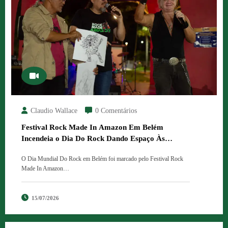
Claudio Wallace
0 Comentários
Festival Rock Made In Amazon Em Belém
Incendeia o Dia Do Rock Dando Espaço Às
Bandas Autorais Da Capital E Região
O Dia Mundial Do Rock em Belém foi marcado pelo Festival Rock
Metropolitana.
Made In Amazon…
15/07/2026