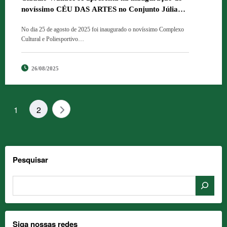
novíssimo CÉU DAS ARTES no Conjunto Júlia
Seffer em Ananindeua.
No dia 25 de agosto de 2025 foi inaugurado o novíssimo Complexo
Cultural e Poliesportivo…
26/08/2025
Paginação
1
2
de
posts
Pesquisar
Siga nossas redes