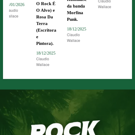
Claudio
24/10
Claudio
O Rock É
da banda
Wallace
Claud
Wallace
O Alvo) e
Morfina
Walla
Rosa Da
Punk.
Terra
18/12/2025
(Escritora
Claudio
e
Wallace
Pintora).
18/12/2025
Claudio
Wallace