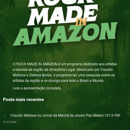
O ROCK MADE IN AMAZON é um programa dedicado aos artistas
e bandas da região da Amazônia Legal. Idealizado por Claudio
Wallace e Debora Borba, o programa faz uma pesquisa sobre os
artistas da região e os divulga para todo o Brasil e Mundo.
Leia a apresentação completa.
Posts mais recentes
Claudio Wallace no Jornal da Manhã da Jovem Pan Belém 107,5 FM!
31/07/2026
Festival Rock Made In Amazon Em Belém Incendeia o Dia Do Rock
Dando Espaço Às Bandas Autorais Da Capital E Região Metropolitana.