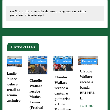
Confira o dia e horário de nosso programa nas rádios 
parceiras clicando 
aqui
Entrevistas
Entrevistas
Entrevistas
Entrevistas
Entrevistas
Entr
Claudio
Claudio
Wallace
Clau
Claudio
Wallace
Claudio
recebe a
Wall
Wallace
recebe o
Wallace
banda
rece
recebe o
artista
recebe
BELHEL
artis
cantor e
Tcharley
Matias
L.
Jorg
guitarrist
Seabra.
Lemos
Filho
a Júlio
12/11/2025
(Festival
03/11/2025
Kamikase