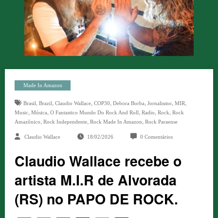
Made In Amazon
,
,
,
,
,
,
,
Brasil
Brazil
Claudio Wallace
COP30
Debora Borba
Jornalismo
MIR
,
,
,
,
,
Music
Música
O Fantastico Mundo Do Rock And Roll
Radio
Rock
Rock
,
,
,
Amazônico
Rock Independente
Rock Made In Amazon
Rock Paraense
Claudio Wallace
18/02/2026
0 Comentários
Claudio Wallace recebe o
artista M.I.R de Alvorada
(RS) no PAPO DE ROCK.