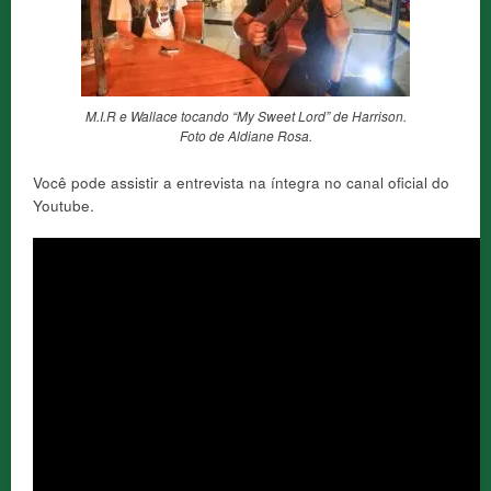
M.I.R e Wallace tocando “My Sweet Lord” de Harrison.
Foto de Aldiane Rosa.
Você pode assistir a entrevista na íntegra no canal oficial do
Youtube.