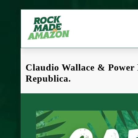
Pular
para
o
conteúdo
Claudio Wallace & Power
Republica.