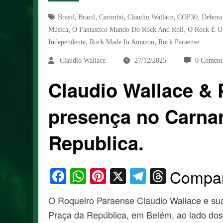
,
,
,
,
,
Brasil
Brazil
Carimbó
Claudio Wallace
COP30
Debora
,
,
Música
O Fantastico Mundo Do Rock And Roll
O Rock É O
,
,
Independente
Rock Made In Amazon
Rock Paraense
Claudio Wallace
27/12/2025
0 Coment
Claudio Wallace &
presença no Carna
Republica.
Facebook
WhatsApp
Pinterest
X
Telegram
Thread
Compar
O Roqueiro Paraense Claudio Wallace e su
Praça da República, em Belém, ao lado do