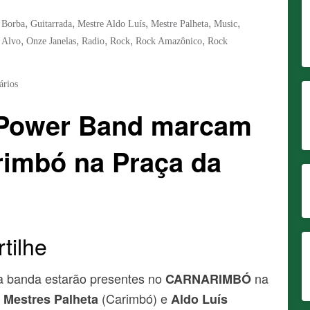
,
,
,
,
,
 Borba
Guitarrada
Mestre Aldo Luís
Mestre Palheta
Music
,
,
,
,
,
 Alvo
Onze Janelas
Radio
Rock
Rock Amazônico
Rock
ários
 Power Band marcam
rimbó na Praça da
s
tilhe
a banda estarão presentes no
na
CARNARIMBÓ
s
(Carimbó) e
Mestres Palheta
Aldo Luís