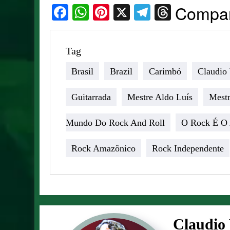
Facebook
WhatsApp
Pinterest
X
Telegram
Thread
Compar
Tag
Brasil
Brazil
Carimbó
Claudio
Guitarrada
Mestre Aldo Luís
Mestr
Mundo Do Rock And Roll
O Rock É O
Rock Amazônico
Rock Independente
Claudio