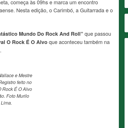
lheta, começa às 09hs e marca um encontro
araense. Nesta edição, o Carimbó, a Guitarrada e o
que passou
tástico Mundo Do Rock And Roll”
que aconteceu também na
val O Rock É O Alvo
.
allace e Mestre
Registro feito no
O Rock É O Alvo
ão. Foto Murilo
Lima.