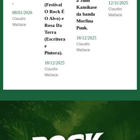
a Júlio
12/11/2025
(Festival
03/11/2025
Kamikase
Claudio
Claudio
O Rock É
26
da banda
Wallace
Wallace
O Alvo) e
Morfina
Rosa Da
Punk.
Terra
18/12/2025
(Escritora
Claudio
e
Wallace
Pintora).
18/12/2025
Claudio
Wallace