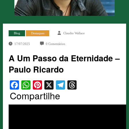
Blog
Destaques
Claudio Wallace
17/07/2025
0 Comentários
A Um Passo da Eternidade –
Paulo Ricardo
Facebook
WhatsApp
Pinterest
X
Telegram
Threads
Compartilhe