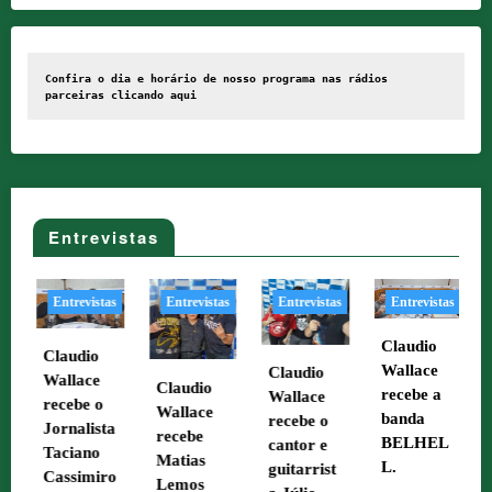
Confira o dia e horário de nosso programa nas rádios 
parceiras clicando 
aqui
Entrevistas
as
Entrevistas
Entrevistas
Entrevistas
Entrevistas
Claudio
Claudio
Wallace
Claudio
Wallace
Claudio
recebe a
Wallace
recebe o
Wallace
banda
recebe o
ta
artista
recebe
BELHEL
cantor e
Tcharley
Matias
L.
guitarrist
ro
Seabra.
Lemos