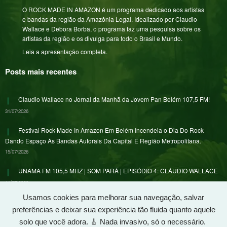
O ROCK MADE IN AMAZON é um programa dedicado aos artistas
e bandas da região da Amazônia Legal. Idealizado por Claudio
Wallace e Debora Borba, o programa faz uma pesquisa sobre os
artistas da região e os divulga para todo o Brasil e Mundo.
Leia a apresentação completa.
Posts mais recentes
Claudio Wallace no Jornal da Manhã da Jovem Pan Belém 107,5 FM!
31/07/2026
Festival Rock Made In Amazon Em Belém Incendeia o Dia Do Rock
Dando Espaço Às Bandas Autorais Da Capital E Região Metropolitana.
15/07/2026
UNAMA FM 105,5 MHZ | SOM PARÁ | EPISÓDIO 4: CLÁUDIO WALLACE
11/07/2026
Usamos cookies para melhorar sua navegação, salvar
preferências e deixar sua experiência tão fluida quanto aquele
solo que você adora. 🎸 Nada invasivo, só o necessário.