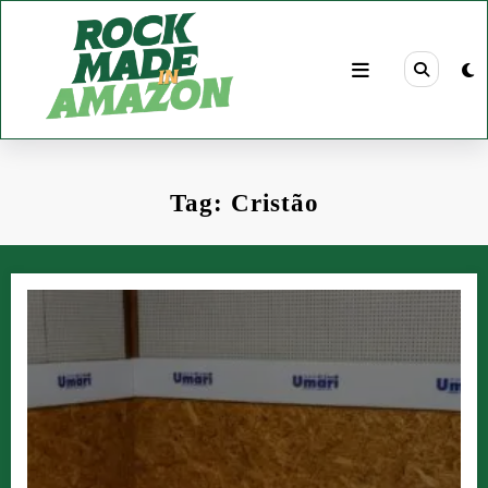
Pular
para
o
conteúdo
Tag: Cristão